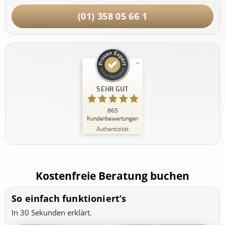
(01) 358 05 66 1
Kundenbewertungen und Erfahrungen zu
SEHR GUT
PRIVATpatient.at - Private Krankenversicherung
Öster...
865
SEHR GUT
Kundenbewertungen
%
100
Authentizität
Empfehlungen auf
ProvenExpert.com
5,00
/
4,99
1
864
Kostenfreie Beratung buchen
Bewertung auf
3
Bewertungen von
ProvenExpert.com
anderen Quellen
So einfach funktioniert’s
Blick aufs ProvenExpert-Profil werfen
In 30 Sekunden erklärt.
29.07.2026