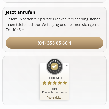
Jetzt anrufen
Unsere Experten für private Krankenversicherung stehen
Ihnen telefonisch zur Verfügung und nehmen sich gerne
Zeit für Sie.
(01) 358 05 66 1
Kundenbewertungen und Erfahrungen zu
SEHR GUT
PRIVATpatient.at - Private Krankenversicherung
Öster...
866
SEHR GUT
Kundenbewertungen
%
100
Authentizität
Empfehlungen auf
ProvenExpert.com
5,00
/
4,99