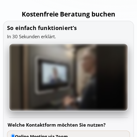
1
865
Kostenfreie Beratung buchen
Bewertung auf
3
Bewertungen von
ProvenExpert.com
anderen Quellen
So einfach funktioniert’s
Blick aufs ProvenExpert-Profil werfen
In 30 Sekunden erklärt.
08.08.2026
Welche Kontaktform möchten Sie nutzen?
Online Meeting via Zoom