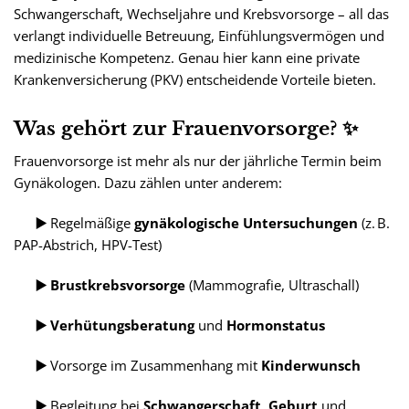
Schwangerschaft, Wechseljahre und Krebsvorsorge – all das
verlangt individuelle Betreuung, Einfühlungsvermögen und
medizinische Kompetenz. Genau hier kann eine private
Krankenversicherung (PKV) entscheidende Vorteile bieten.
Was gehört zur Frauenvorsorge? ✨
Frauenvorsorge ist mehr als nur der jährliche Termin beim
Gynäkologen. Dazu zählen unter anderem:
▶️
Regelmäßige
gynäkologische Untersuchungen
(z. B.
PAP-Abstrich, HPV-Test)
▶️ Brustkrebsvorsorge
(Mammografie, Ultraschall)
▶️ Verhütungsberatung
und
Hormonstatus
▶️
Vorsorge im Zusammenhang mit
Kinderwunsch
▶️
Begleitung bei
Schwangerschaft
,
Geburt
und