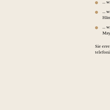
... 
... 
Hän
... 
Maye
Sie err
telefoni