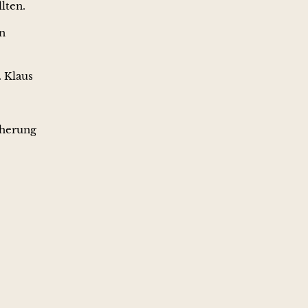
lten.
en
. Klaus
cherung