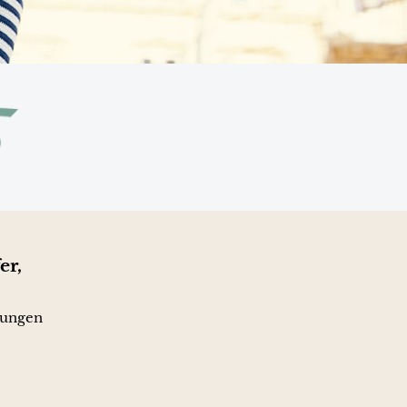
er,
rungen