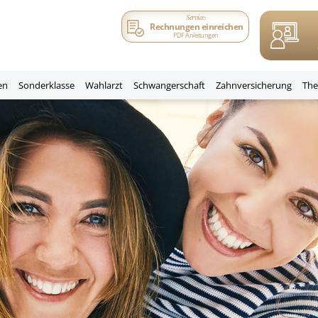
Service:
Rechnungen einreichen
PDF Anleitungen
en
Sonderklasse
Wahlarzt
Schwangerschaft
Zahnversicherung
Th