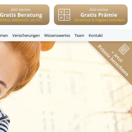
Jetzt starten:
Jetzt online:
Gratis Beratung
Gratis Prämie
Online, telefonisch, vor Ort
berechnen & Angebot anfordern
emen
Versicherungen
Wissenswertes
Team
Kontakt